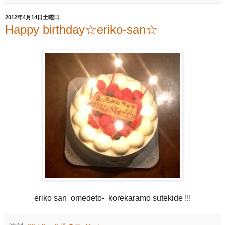
2012年4月14日土曜日
Happy birthday☆eriko-san☆
eriko san omedeto- korekaramo sutekide !!!