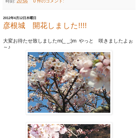
時刻:
20:56
0 件のコメント:
2012年4月12日木曜日
彦根城 開花しました!!!!
大変お待たせ致しましたm(_ _;)m やっと 咲きましたよぉ
～♪